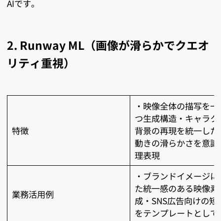
AIです。
2. Runway ML（画像が滑らかでクエオ
リティ重視）
・映像全体の描写を一
つ生成構造・キャラク
特徴
背景の再現を統一した
動きの滑らかさを意識
理表現
・ブランドイメージに
た統一感のある映像素
業務活用例
成・SNS広告向けの短
をテンプレートとして