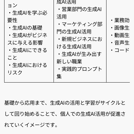
成AI活用
ョン
・営業部門の生成AI
・生成AIを学ぶ必
活用
要性
・業務効
・マーケティング部
・生成AIの基礎
・画像生
門の生成AI活用
・生成AIがビジネ
・動画生
・新規ビジネスにお
スに与える影響
・音声生
ける生成AI活用
・生成AIにできる
・コード
・生成AIが生み出す
こと
新しい職業
・生成AIにおける
・実践的プロンプト
リスク
集
基礎から応用まで、生成AIの活用と学習がサイクルと
して回り始めることで、個人での生成AI活用が促進さ
れていくイメージです。