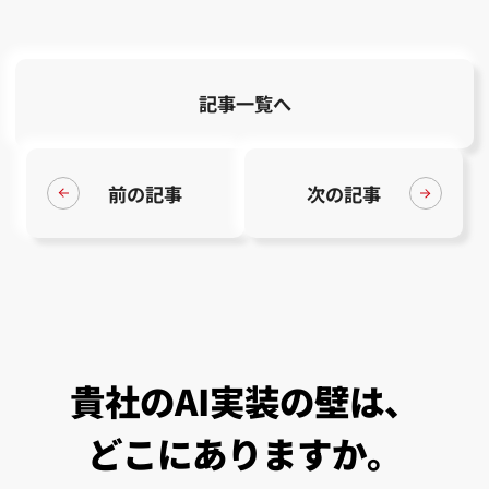
記事一覧へ
前の記事
次の記事
貴
社
の
A
I
実
装
の
壁
は
、
ど
こ
に
あ
り
ま
す
か
。