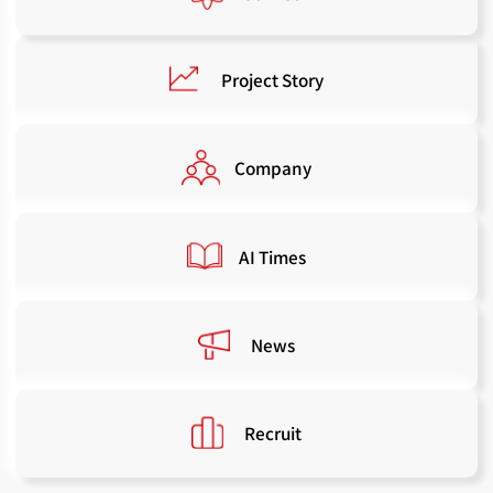
Project Story
Company
AI Times
News
Recruit